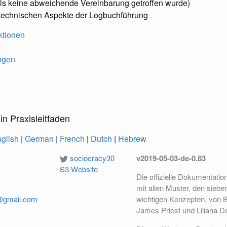
alls keine abweichende Vereinbarung getroffen wurde)
 technischen Aspekte der Logbuchführung
ktionen
ngen
in Praxisleitfaden
glish
|
German
|
French
|
Dutch
|
Hebrew
sociocracy30
v2019-05-03-de-0.83
S3 Website
Die offizielle Dokumentatio
mit allen Muster, den sieben
k@gmail.com
wichtigen Konzepten, von B
James Priest und Liliana D