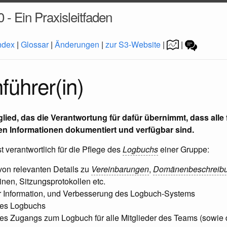
0 - Ein Praxisleitfaden
ndex
|
Glossar
|
Änderungen
|
zur S3-Website
|
|
führer(in)
ied, das die Verantwortung für dafür übernimmt, dass alle f
en Informationen dokumentiert und verfügbar sind.
t verantwortlich für die Pflege des
Logbuchs
einer Gruppe:
on relevanten Details zu
Vereinbarungen
,
Domänenbeschreib
nen, Sitzungsprotokollen etc.
r Information, und Verbesserung des Logbuch-Systems
des Logbuchs
des Zugangs zum Logbuch für alle Mitglieder des Teams (sowie d