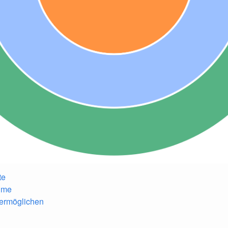
te
hme
ermöglichen